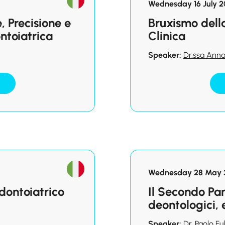
Wednesday 16 July 2
 Precisione e
Bruxismo della
ntoiatrica
Clinica
Speaker:
Dr.ssa Ann
Wednesday 28 May 2
dontoiatrico
Il Secondo Pa
deontologici, e
Speaker:
Dr. Paolo Ful